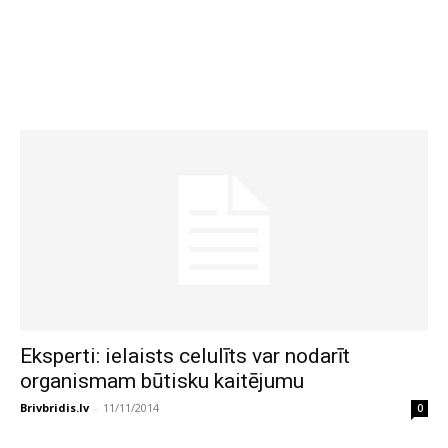
Eksperti: ielaists celulīts var nodarīt
organismam būtisku kaitējumu
Brivbridis.lv
-
11/11/2014
0