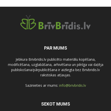
PAR MUMS
Jebkura Brivbridis.lv publicēto materiālu kopēšana,
modificēšana, uzglabāšana, arhivēšana un pilnīga vai daļēja
publiskošana/pārpublicēšana ir aizliegta bez Brivbridis.lv
rakstiskas atļaujas.
Sazinieties ar mums:
info@brivbridis.lv
SEKOT MUMS