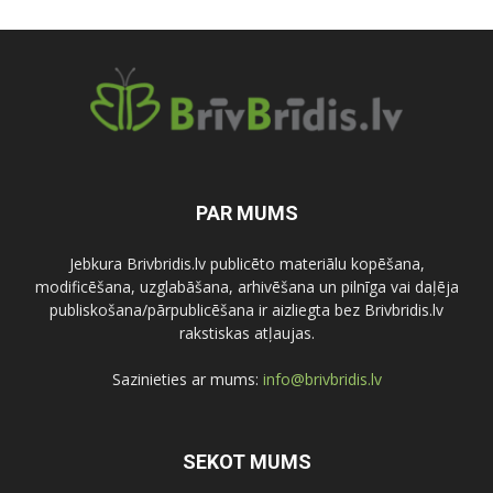
PAR MUMS
Jebkura Brivbridis.lv publicēto materiālu kopēšana,
modificēšana, uzglabāšana, arhivēšana un pilnīga vai daļēja
publiskošana/pārpublicēšana ir aizliegta bez Brivbridis.lv
rakstiskas atļaujas.
Sazinieties ar mums:
info@brivbridis.lv
SEKOT MUMS