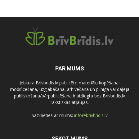
PAR MUMS
Jebkura Brivbridis.lv publicēto materiālu kopēšana,
modificēšana, uzglabāšana, arhivēšana un pilnīga vai daļēja
publiskošana/pārpublicēšana ir aizliegta bez Brivbridis.lv
rakstiskas atļaujas.
Sazinieties ar mums:
info@brivbridis.lv
SEKOT MUMS