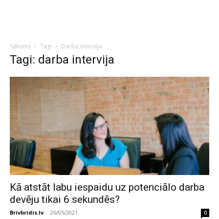
Sākums
Tagi
Darba intervija
Tagi: darba intervija
Kā atstāt labu iespaidu uz potenciālo darba
devēju tikai 6 sekundēs?
Brivbridis.lv
-
26/05/2021
0