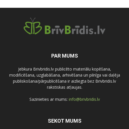
PAR MUMS
Jebkura Brivbridis.lv publicēto materiālu kopēšana,
modificēšana, uzglabāšana, arhivēšana un pilnīga vai daļēja
publiskošana/pārpublicēšana ir aizliegta bez Brivbridis.lv
rakstiskas atļaujas.
Sazinieties ar mums:
info@brivbridis.lv
SEKOT MUMS