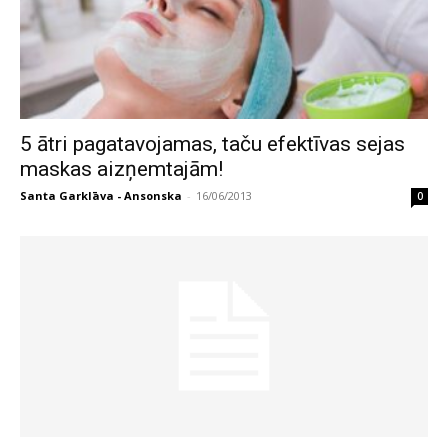
5 ātri pagatavojamas, taču efektīvas sejas
maskas aizņemtajām!
Santa Garklāva - Ansonska
-
16/06/2013
0