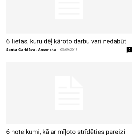
6 lietas, kuru dēļ kāroto darbu vari nedabūt
Santa Garklāva - Ansonska
-
03/09/2013
0
6 noteikumi, kā ar mīļoto strīdēties pareizi