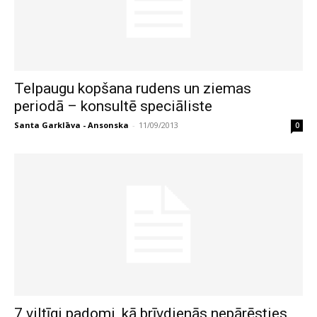
Telpaugu kopšana rudens un ziemas
periodā – konsultē speciāliste
Santa Garklāva - Ansonska
-
11/09/2013
0
7 viltīgi padomi, kā brīvdienās nepārēsties