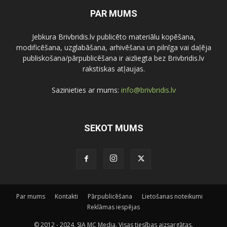
PAR MUMS
Jebkura Brivbridis.lv publicēto materiālu kopēšana,
modificēšana, uzglabāšana, arhivēšana un pilnīga vai daļēja
publiskošana/pārpublicēšana ir aizliegta bez Brivbridis.lv
rakstiskas atļaujas.
Sazinieties ar mums:
info@brivbridis.lv
SEKOT MUMS
Par mums
Kontakti
Pārpublicēšana
Lietošanas noteikumi
Reklāmas iespējas
© 2012 - 2024, SIA MC Media. Visas tiesības aizsargātas.