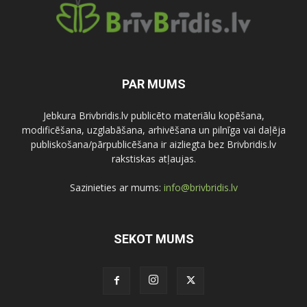
PAR MUMS
Jebkura Brivbridis.lv publicēto materiālu kopēšana,
modificēšana, uzglabāšana, arhivēšana un pilnīga vai daļēja
publiskošana/pārpublicēšana ir aizliegta bez Brivbridis.lv
rakstiskas atļaujas.
Sazinieties ar mums:
info@brivbridis.lv
SEKOT MUMS