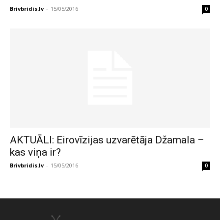
Brivbridis.lv
-
15/05/2016
0
AKTUĀLI: Eirovīzijas uzvarētāja Džamala –
kas viņa ir?
Brivbridis.lv
-
15/05/2016
0