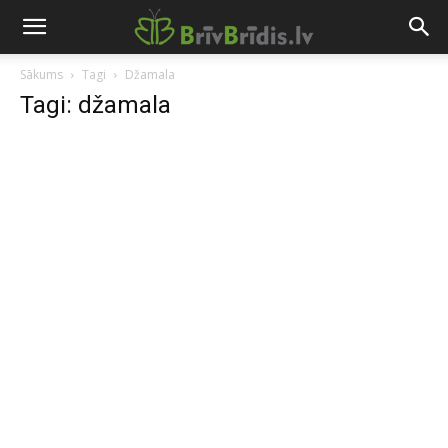
Sākums
Tagi
Džamala
Tagi: džamala