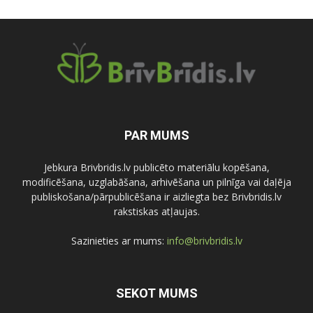
PAR MUMS
Jebkura Brivbridis.lv publicēto materiālu kopēšana,
modificēšana, uzglabāšana, arhivēšana un pilnīga vai daļēja
publiskošana/pārpublicēšana ir aizliegta bez Brivbridis.lv
rakstiskas atļaujas.
Sazinieties ar mums:
info@brivbridis.lv
SEKOT MUMS