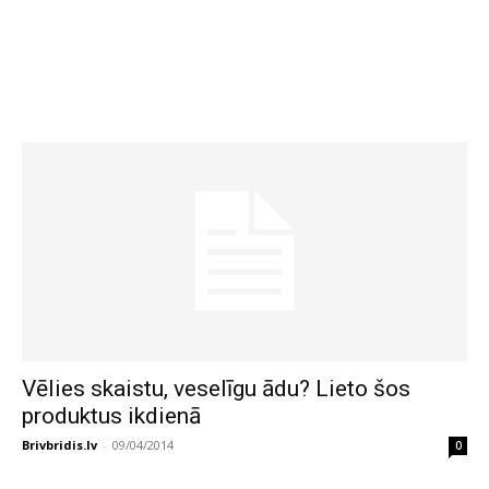
Vēlies skaistu, veselīgu ādu? Lieto šos
produktus ikdienā
Brivbridis.lv
-
09/04/2014
0