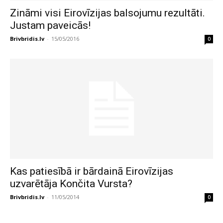
Zināmi visi Eirovīzijas balsojumu rezultāti.
Justam paveicās!
Brivbridis.lv
-
15/05/2016
0
Kas patiesībā ir bārdainā Eirovīzijas
uzvarētāja Končita Vursta?
Brivbridis.lv
-
11/05/2014
0