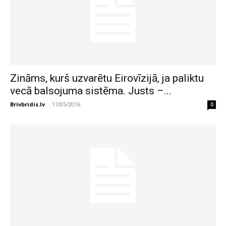
Zināms, kurš uzvarētu Eirovīzijā, ja paliktu
vecā balsojuma sistēma. Justs –...
Brivbridis.lv
-
17/05/2016
0