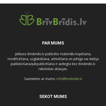
PAR MUMS
Jebkura Brivbridis.lv publicēto materiālu kopēšana,
modificēšana, uzglabāšana, arhivēšana un pilnīga vai daļēja
publiskošana/pārpublicēšana ir aizliegta bez Brivbridis.lv
rakstiskas atļaujas.
Sazinieties ar mums:
info@brivbridis.lv
SEKOT MUMS