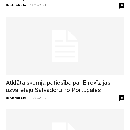
Brivbridis.lv
-
19/05/2021
0
Atklāta skumja patiesība par Eirovīzijas
uzvarētāju Salvadoru no Portugāles
Brivbridis.lv
-
15/05/2017
0