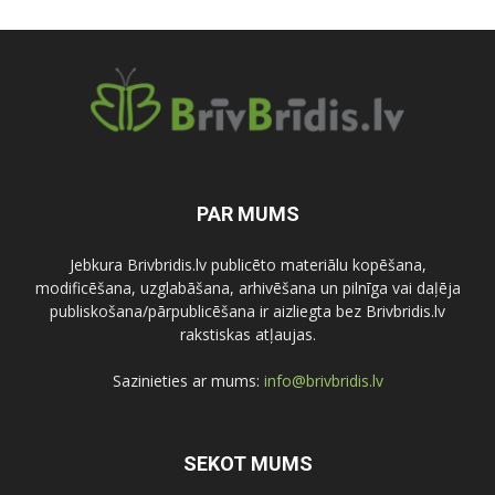
PAR MUMS
Jebkura Brivbridis.lv publicēto materiālu kopēšana,
modificēšana, uzglabāšana, arhivēšana un pilnīga vai daļēja
publiskošana/pārpublicēšana ir aizliegta bez Brivbridis.lv
rakstiskas atļaujas.
Sazinieties ar mums:
info@brivbridis.lv
SEKOT MUMS