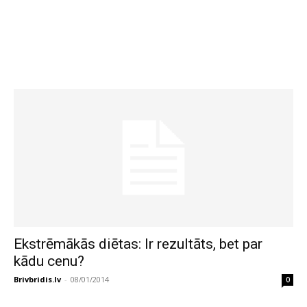
Ekstrēmākās diētas: Ir rezultāts, bet par
kādu cenu?
Brivbridis.lv
-
08/01/2014
0