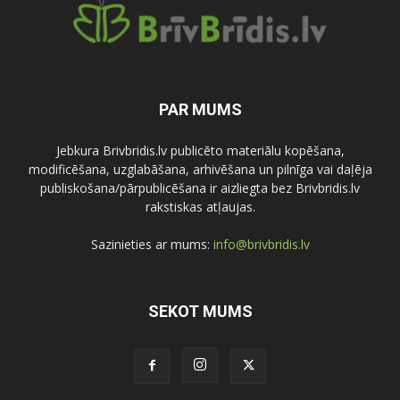
PAR MUMS
Jebkura Brivbridis.lv publicēto materiālu kopēšana,
modificēšana, uzglabāšana, arhivēšana un pilnīga vai daļēja
publiskošana/pārpublicēšana ir aizliegta bez Brivbridis.lv
rakstiskas atļaujas.
Sazinieties ar mums:
info@brivbridis.lv
SEKOT MUMS