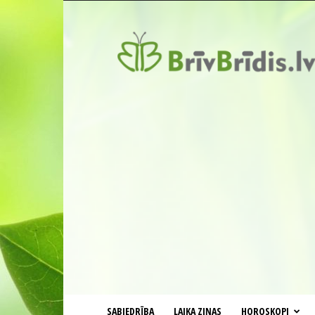
BrīvBrīdis.lv
SABIEDRĪBA
LAIKA ZIŅAS
HOROSKOPI