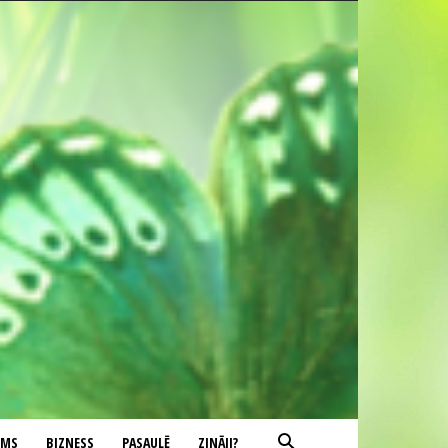
UMS
BIZNESS
PASAULĒ
ZINĀJI?