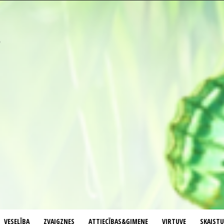
VESELĪBA
ZVAIGZNES
ATTIECĪBAS&ĢIMENE
VIRTUVE
SKAIST