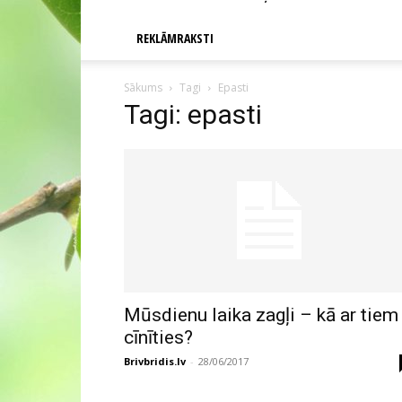
REKLĀMRAKSTI
Sākums
Tagi
Epasti
Tagi: epasti
Mūsdienu laika zagļi – kā ar tiem
cīnīties?
Brivbridis.lv
-
28/06/2017