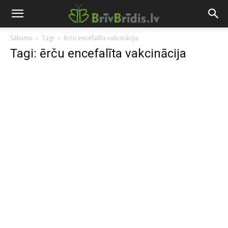
Sākums
Tagi
ērču encefalīta vakcinācija
Tagi: ērču encefalīta vakcinācija