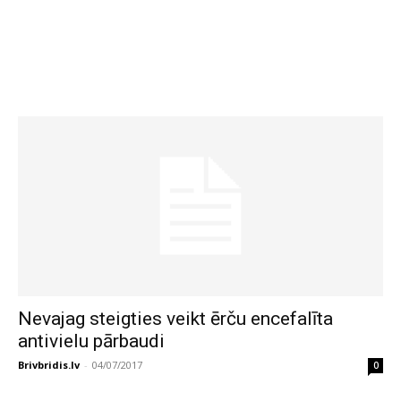
Nevajag steigties veikt ērču encefalīta
antivielu pārbaudi
Brivbridis.lv
-
04/07/2017
0