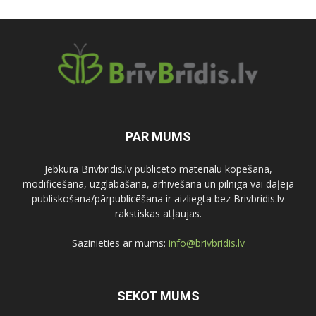
PAR MUMS
Jebkura Brivbridis.lv publicēto materiālu kopēšana,
modificēšana, uzglabāšana, arhivēšana un pilnīga vai daļēja
publiskošana/pārpublicēšana ir aizliegta bez Brivbridis.lv
rakstiskas atļaujas.
Sazinieties ar mums:
info@brivbridis.lv
SEKOT MUMS