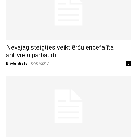
Nevajag steigties veikt ērču encefalīta
antivielu pārbaudi
Brivbridis.lv
-
04/07/2017
0