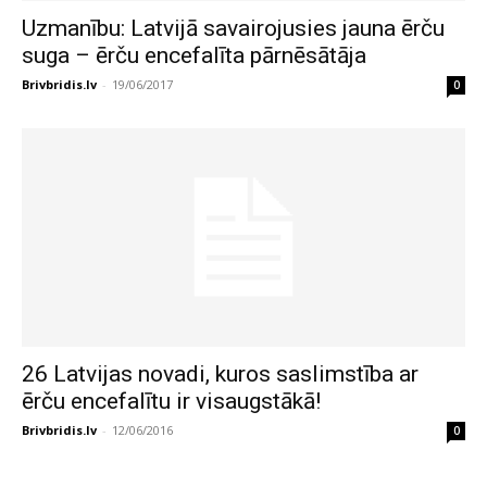
Uzmanību: Latvijā savairojusies jauna ērču
suga – ērču encefalīta pārnēsātāja
Brivbridis.lv
-
19/06/2017
0
26 Latvijas novadi, kuros saslimstība ar
ērču encefalītu ir visaugstākā!
Brivbridis.lv
-
12/06/2016
0