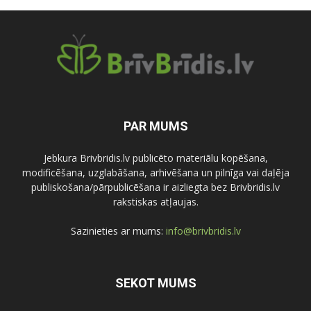
PAR MUMS
Jebkura Brivbridis.lv publicēto materiālu kopēšana,
modificēšana, uzglabāšana, arhivēšana un pilnīga vai daļēja
publiskošana/pārpublicēšana ir aizliegta bez Brivbridis.lv
rakstiskas atļaujas.
Sazinieties ar mums:
info@brivbridis.lv
SEKOT MUMS