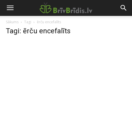
Sākums
Tagi
ērču encefalīts
Tagi: ērču encefalīts