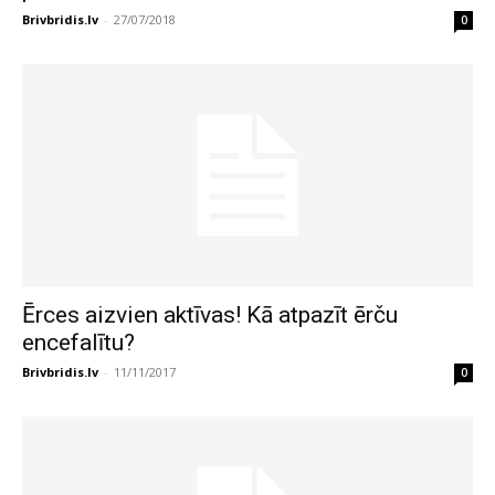
Brivbridis.lv
-
27/07/2018
0
Ērces aizvien aktīvas! Kā atpazīt ērču
encefalītu?
Brivbridis.lv
-
11/11/2017
0