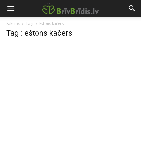
Sākums
Tagi
Eštons kačers
Tagi: eštons kačers