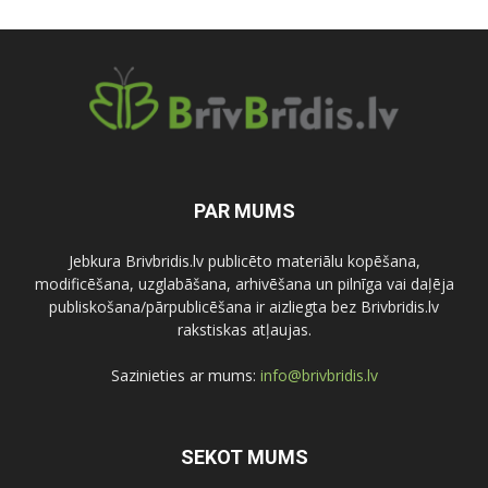
PAR MUMS
Jebkura Brivbridis.lv publicēto materiālu kopēšana,
modificēšana, uzglabāšana, arhivēšana un pilnīga vai daļēja
publiskošana/pārpublicēšana ir aizliegta bez Brivbridis.lv
rakstiskas atļaujas.
Sazinieties ar mums:
info@brivbridis.lv
SEKOT MUMS