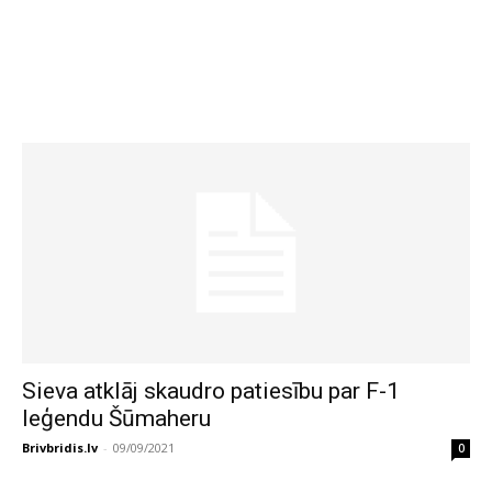
Sieva atklāj skaudro patiesību par F-1
leģendu Šūmaheru
Brivbridis.lv
-
09/09/2021
0