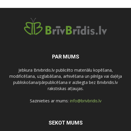
PAR MUMS
Jebkura Brivbridis.lv publicēto materiālu kopēšana,
modificēšana, uzglabāšana, arhivēšana un pilnīga vai daļēja
publiskošana/pārpublicēšana ir aizliegta bez Brivbridis.lv
rakstiskas atļaujas.
Sazinieties ar mums:
info@brivbridis.lv
SEKOT MUMS