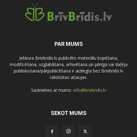
PAR MUMS
Jebkura Brivbridis.lv publicēto materiālu kopēšana,
modificēšana, uzglabāšana, arhivēšana un pilnīga vai daļēja
publiskošana/pārpublicēšana ir aizliegta bez Brivbridis.lv
rakstiskas atļaujas.
Sazinieties ar mums:
info@brivbridis.lv
SEKOT MUMS