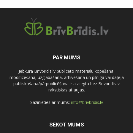
PAR MUMS
Jebkura Brivbridis.lv publicēto materiālu kopēšana,
modificēšana, uzglabāšana, arhivēšana un pilnīga vai daļēja
publiskošana/pārpublicēšana ir aizliegta bez Brivbridis.lv
rakstiskas atļaujas.
Sazinieties ar mums:
info@brivbridis.lv
SEKOT MUMS