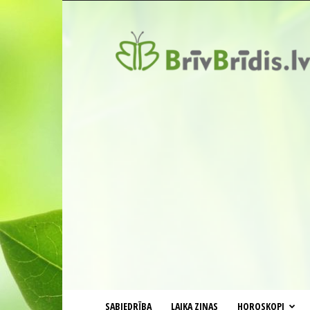
BrīvBrīdis.lv
SABIEDRĪBA
LAIKA ZIŅAS
HOROSKOPI