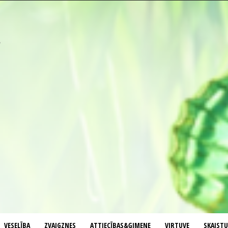
VESELĪBA
ZVAIGZNES
ATTIECĪBAS&ĢIMENE
VIRTUVE
SKAIST