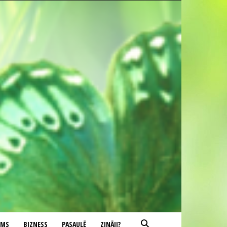
UMS
BIZNESS
PASAULĒ
ZINĀJI?