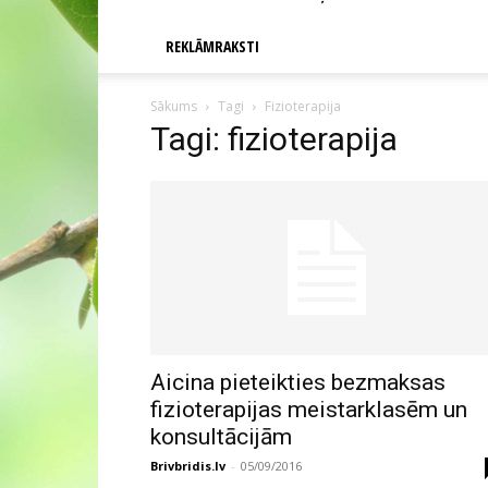
REKLĀMRAKSTI
Sākums
Tagi
Fizioterapija
Tagi: fizioterapija
Aicina pieteikties bezmaksas
fizioterapijas meistarklasēm un
konsultācijām
Brivbridis.lv
-
05/09/2016