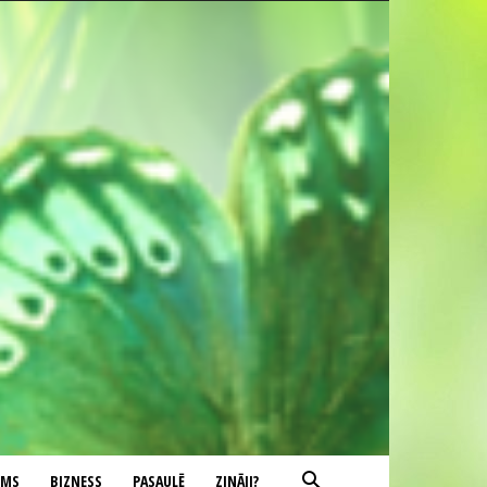
UMS
BIZNESS
PASAULĒ
ZINĀJI?