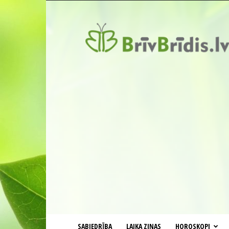
BrīvBrīdis.lv
SABIEDRĪBA
LAIKA ZIŅAS
HOROSKOPI