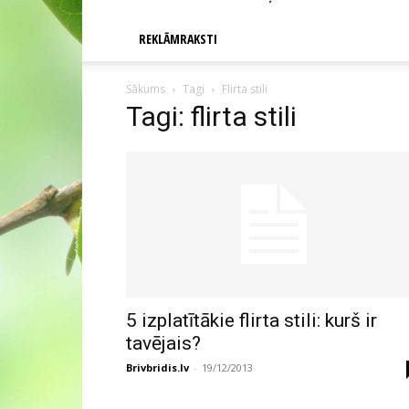
REKLĀMRAKSTI
Sākums
Tagi
Flirta stili
Tagi: flirta stili
5 izplatītākie flirta stili: kurš ir
tavējais?
Brivbridis.lv
-
19/12/2013