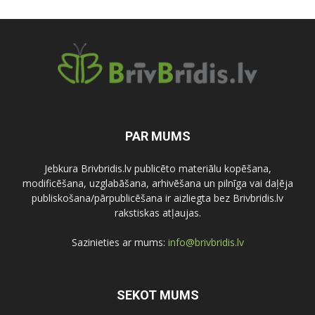
PAR MUMS
Jebkura Brivbridis.lv publicēto materiālu kopēšana,
modificēšana, uzglabāšana, arhivēšana un pilnīga vai daļēja
publiskošana/pārpublicēšana ir aizliegta bez Brivbridis.lv
rakstiskas atļaujas.
Sazinieties ar mums:
info@brivbridis.lv
SEKOT MUMS