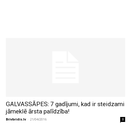
GALVASSĀPES: 7 gadījumi, kad ir steidzami
jāmeklē ārsta palīdzība!
Brivbridis.lv
-
21/04/2016
0