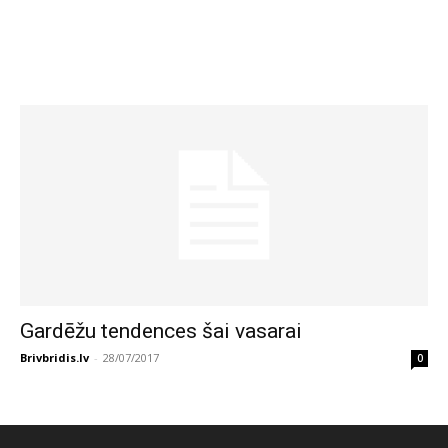
Gardēžu tendences šai vasarai
Brivbridis.lv
-
28/07/2017
0