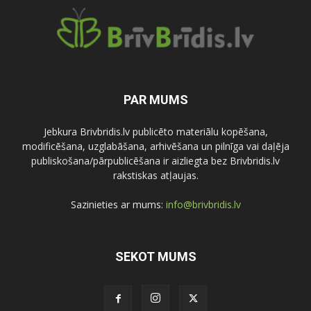
PAR MUMS
Jebkura Brivbridis.lv publicēto materiālu kopēšana,
modificēšana, uzglabāšana, arhivēšana un pilnīga vai daļēja
publiskošana/pārpublicēšana ir aizliegta bez Brivbridis.lv
rakstiskas atļaujas.
Sazinieties ar mums:
info@brivbridis.lv
SEKOT MUMS