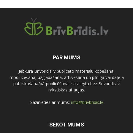
PAR MUMS
Jebkura Brivbridis.lv publicēto materiālu kopēšana,
modificēšana, uzglabāšana, arhivēšana un pilnīga vai daļēja
publiskošana/pārpublicēšana ir aizliegta bez Brivbridis.lv
rakstiskas atļaujas.
Sazinieties ar mums:
info@brivbridis.lv
SEKOT MUMS