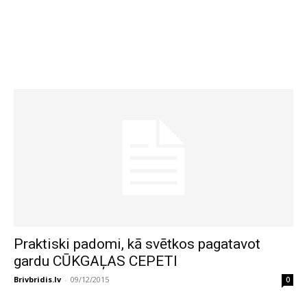
Praktiski padomi, kā svētkos pagatavot
gardu CŪKGAĻAS CEPETI
Brivbridis.lv
-
09/12/2015
0