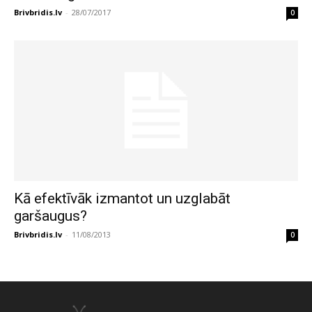
Brivbridis.lv
-
28/07/2017
0
Kā efektīvāk izmantot un uzglabāt
garšaugus?
Brivbridis.lv
-
11/08/2013
0