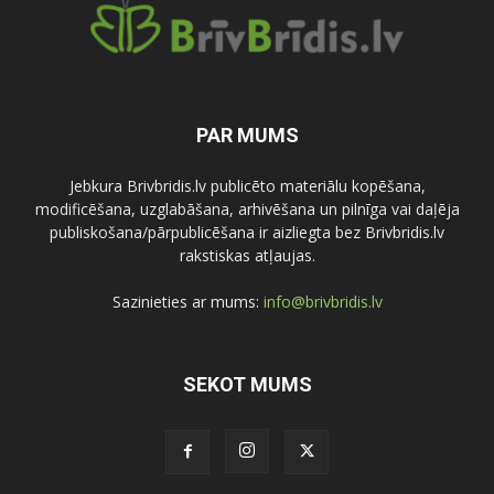
PAR MUMS
Jebkura Brivbridis.lv publicēto materiālu kopēšana,
modificēšana, uzglabāšana, arhivēšana un pilnīga vai daļēja
publiskošana/pārpublicēšana ir aizliegta bez Brivbridis.lv
rakstiskas atļaujas.
Sazinieties ar mums:
info@brivbridis.lv
SEKOT MUMS