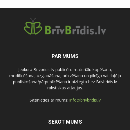
PAR MUMS
Jebkura Brivbridis.lv publicēto materiālu kopēšana,
modificēšana, uzglabāšana, arhivēšana un pilnīga vai daļēja
publiskošana/pārpublicēšana ir aizliegta bez Brivbridis.lv
rakstiskas atļaujas.
Sazinieties ar mums:
info@brivbridis.lv
SEKOT MUMS