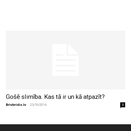
Gošē slimība. Kas tā ir un kā atpazīt?
Brivbridis.lv
-
25/10/2016
0