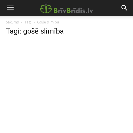
Sākums
Tagi
Gošē slimība
Tagi: gošē slimība