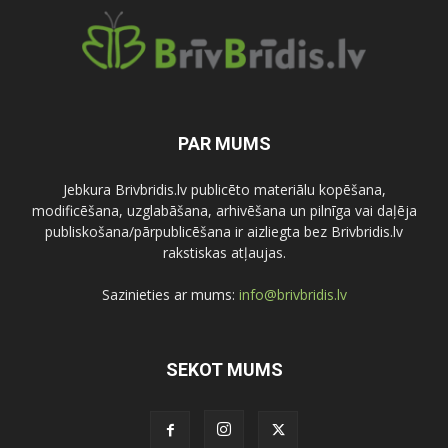
PAR MUMS
Jebkura Brivbridis.lv publicēto materiālu kopēšana,
modificēšana, uzglabāšana, arhivēšana un pilnīga vai daļēja
publiskošana/pārpublicēšana ir aizliegta bez Brivbridis.lv
rakstiskas atļaujas.
Sazinieties ar mums:
info@brivbridis.lv
SEKOT MUMS