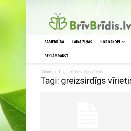
BrīvBrīdis.lv
SABIEDRĪBA
LAIKA ZIŅAS
HOROSKOPI
REKLĀMRAKSTI
Sākums
Tagi
Greizsirdīgs vīrietis
Tagi: greizsirdīgs vīrieti