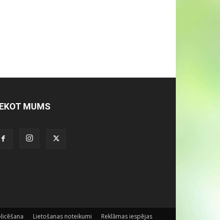
EKOT MUMS
licēšana
Lietošanas noteikumi
Reklāmas iespējas