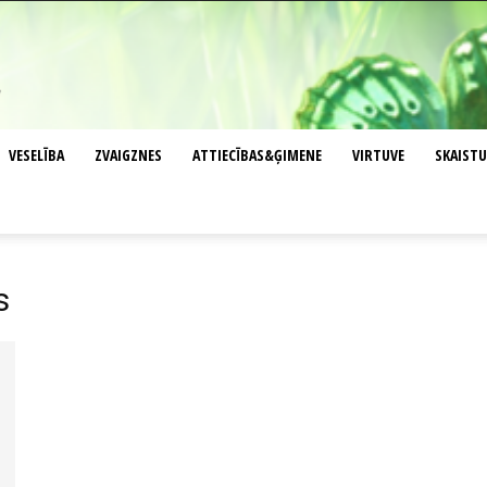
VESELĪBA
ZVAIGZNES
ATTIECĪBAS&ĢIMENE
VIRTUVE
SKAIST
s