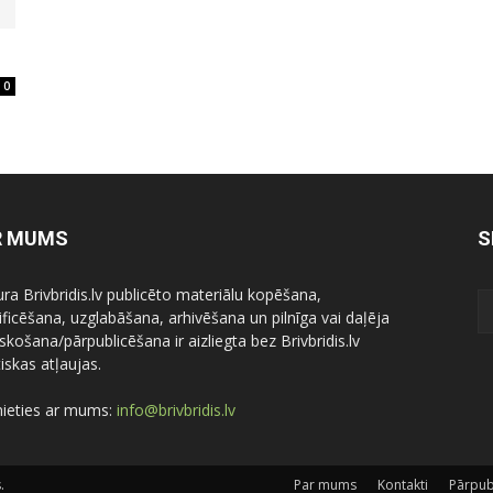
0
R MUMS
S
ura Brivbridis.lv publicēto materiālu kopēšana,
ficēšana, uzglabāšana, arhivēšana un pilnīga vai daļēja
skošana/pārpublicēšana ir aizliegta bez Brivbridis.lv
iskas atļaujas.
nieties ar mums:
info@brivbridis.lv
.
Par mums
Kontakti
Pārpub