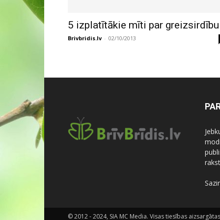
5 izplatītākie mīti par greizsirdību
Brivbridis.lv
-
02/10/2013
PA
Jebk
modi
publi
rakst
Sazi
© 2012 - 2024, SIA MC Media. Visas tiesības aizsargātas