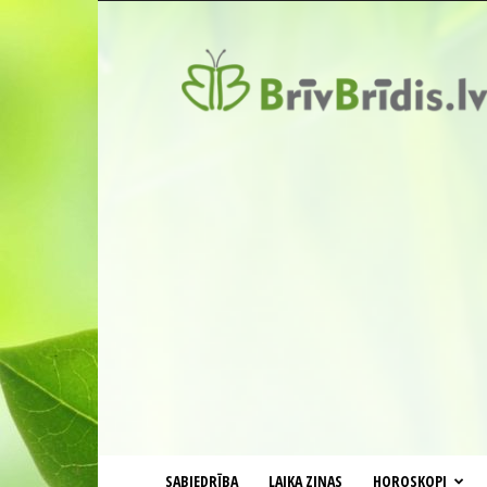
BrīvBrīdis.lv
SABIEDRĪBA
LAIKA ZIŅAS
HOROSKOPI