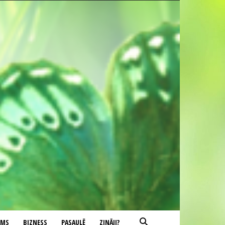
UMS
BIZNESS
PASAULĒ
ZINĀJI?