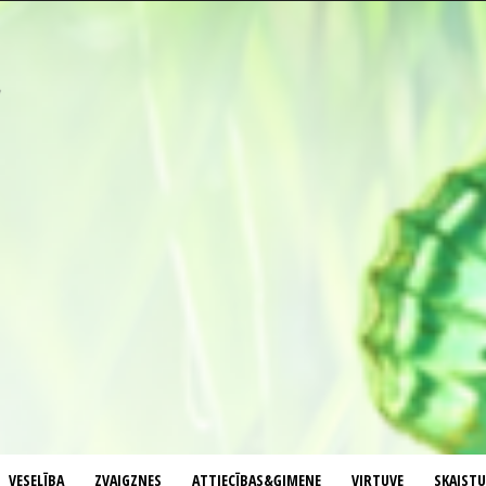
VESELĪBA
ZVAIGZNES
ATTIECĪBAS&ĢIMENE
VIRTUVE
SKAIST