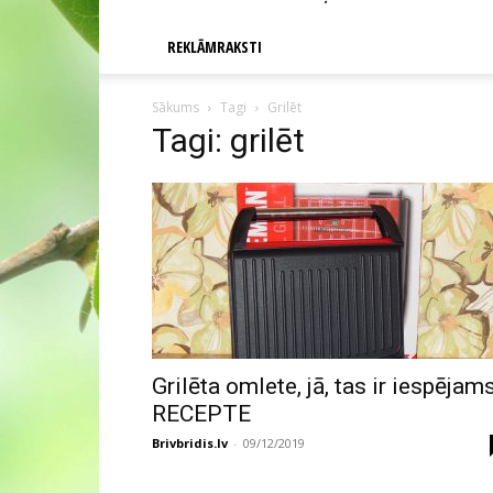
REKLĀMRAKSTI
Sākums
Tagi
Grilēt
Tagi: grilēt
Grilēta omlete, jā, tas ir iespējams
RECEPTE
Brivbridis.lv
-
09/12/2019