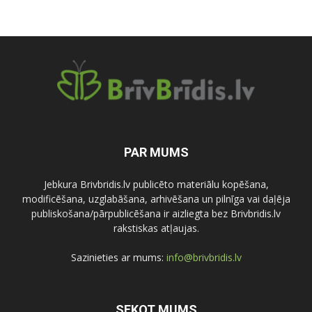
PAR MUMS
Jebkura Brivbridis.lv publicēto materiālu kopēšana,
modificēšana, uzglabāšana, arhivēšana un pilnīga vai daļēja
publiskošana/pārpublicēšana ir aizliegta bez Brivbridis.lv
rakstiskas atļaujas.
Sazinieties ar mums:
info@brivbridis.lv
SEKOT MUMS