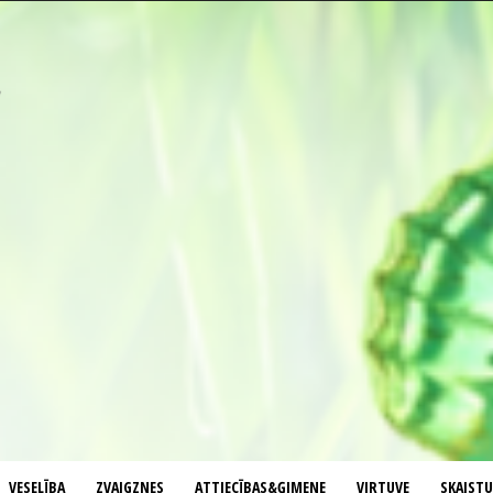
VESELĪBA
ZVAIGZNES
ATTIECĪBAS&ĢIMENE
VIRTUVE
SKAIST