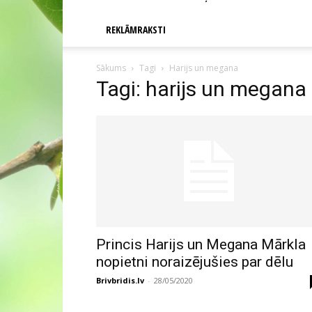
REKLĀMRAKSTI
Sākums
Tagi
Harijs un megana
Tagi: harijs un megana
Princis Harijs un Megana Mārkla
nopietni noraizējušies par dēlu
Brivbridis.lv
-
28/05/2020