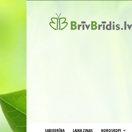
BrīvBrīdis.lv
SABIEDRĪBA
LAIKA ZIŅAS
HOROSKOPI