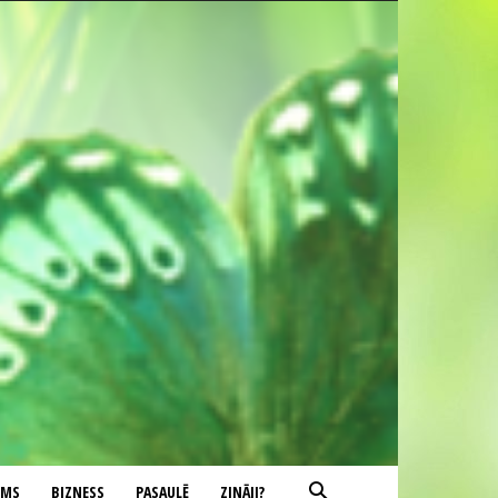
UMS
BIZNESS
PASAULĒ
ZINĀJI?