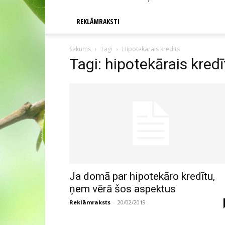
REKLĀMRAKSTI
Sākums
Tagi
Hipotekārais kredīts
Tagi: hipotekārais kredī
Ja domā par hipotekāro kredītu,
ņem vērā šos aspektus
Reklāmraksts
-
20/02/2019