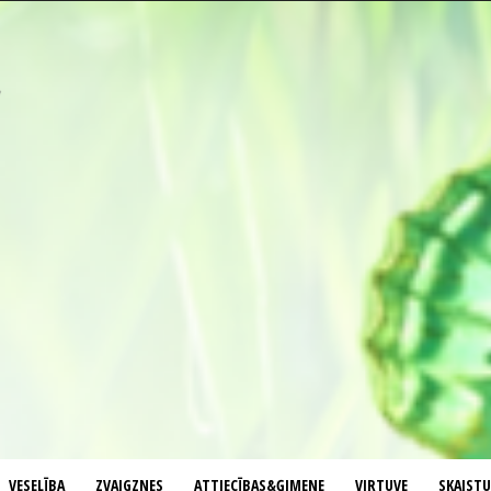
VESELĪBA
ZVAIGZNES
ATTIECĪBAS&ĢIMENE
VIRTUVE
SKAIST