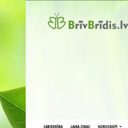
BrīvBrīdis.lv
SABIEDRĪBA
LAIKA ZIŅAS
HOROSKOPI