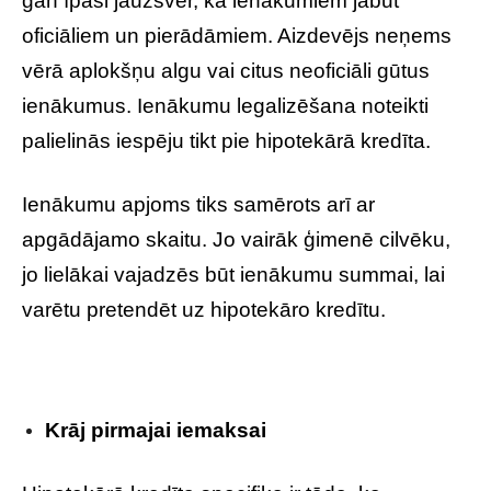
gan īpaši jāuzsver, ka ienākumiem jābūt
oficiāliem un pierādāmiem. Aizdevējs neņems
vērā aplokšņu algu vai citus neoficiāli gūtus
ienākumus. Ienākumu legalizēšana noteikti
palielinās iespēju tikt pie hipotekārā kredīta.
Ienākumu apjoms tiks samērots arī ar
apgādājamo skaitu. Jo vairāk ģimenē cilvēku,
jo lielākai vajadzēs būt ienākumu summai, lai
varētu pretendēt uz hipotekāro kredītu.
Krāj pirmajai iemaksai