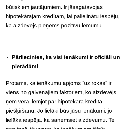
būtiskiem jautājumiem. Ir jāsagatavojas
hipotekārajam kredītam, lai palielinātu iespēju,
ka aizdevējs pieņems pozitīvu lēmumu.
Pārliecinies, ka visi ienākumi ir oficiāli un
pierādāmi
Protams, ka ienākumu apjoms “uz rokas” ir
viens no galvenajiem faktoriem, ko aizdevējs
ņem vērā, lemjot par hipotekārā kredīta
piešķiršanu. Jo lielāki būs jūsu ienākumi, jo
lielāka iespēja, ka saņemsiet aizdevumu. Te