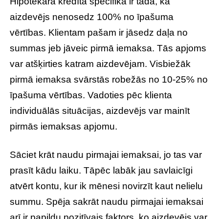
Hipotekārā kredīta specifika ir tāda, ka
aizdevējs nenosedz 100% no īpašuma
vērtības. Klientam pašam ir jāsedz daļa no
summas jeb jāveic pirmā iemaksa. Tās apjoms
var atšķirties katram aizdevējam. Visbiežāk
pirmā iemaksa svārstās robežās no 10-25% no
īpašuma vērtības. Vadoties pēc klienta
individuālās situācijas, aizdevējs var mainīt
pirmās iemaksas apjomu.
Sāciet krāt naudu pirmajai iemaksai, jo tas var
prasīt kādu laiku. Tāpēc labāk jau savlaicīgi
atvērt kontu, kur ik mēnesi novirzīt kaut nelielu
summu. Spēja sakrāt naudu pirmajai iemaksai
arī ir papildu pozitīvais faktors, ko aizdevējs var