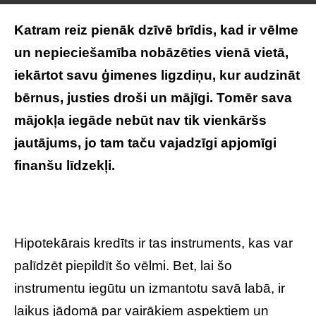
Katram reiz pienāk dzīvē brīdis, kad ir vēlme
un nepieciešamība nobāzēties vienā vietā,
iekārtot savu ģimenes ligzdiņu, kur audzināt
bērnus, justies droši un mājīgi. Tomēr sava
mājokļa iegāde nebūt nav tik vienkāršs
jautājums, jo tam taču vajadzīgi apjomīgi
finanšu līdzekļi.
Hipotekārais kredīts ir tas instruments, kas var
palīdzēt piepildīt šo vēlmi. Bet, lai šo
instrumentu iegūtu un izmantotu savā labā, ir
laikus jādomā par vairākiem aspektiem un