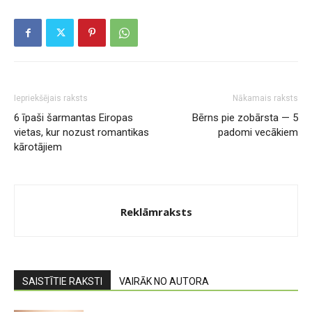
Iepriekšējais raksts
Nākamais raksts
6 īpaši šarmantas Eiropas
Bērns pie zobārsta — 5
vietas, kur nozust romantikas
padomi vecākiem
kārotājiem
Reklāmraksts
SAISTĪTIE RAKSTI
VAIRĀK NO AUTORA