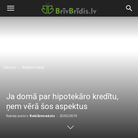
Sākums
Reklāmraksti
Ja domā par hipotekāro kredītu,
ņem vērā šos aspektus
Raksta autors
Reklāmraksts
-
20/02/2019