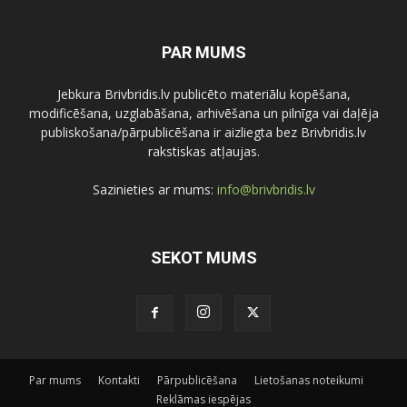
PAR MUMS
Jebkura Brivbridis.lv publicēto materiālu kopēšana,
modificēšana, uzglabāšana, arhivēšana un pilnīga vai daļēja
publiskošana/pārpublicēšana ir aizliegta bez Brivbridis.lv
rakstiskas atļaujas.
Sazinieties ar mums:
info@brivbridis.lv
SEKOT MUMS
Par mums
Kontakti
Pārpublicēšana
Lietošanas noteikumi
Reklāmas iespējas