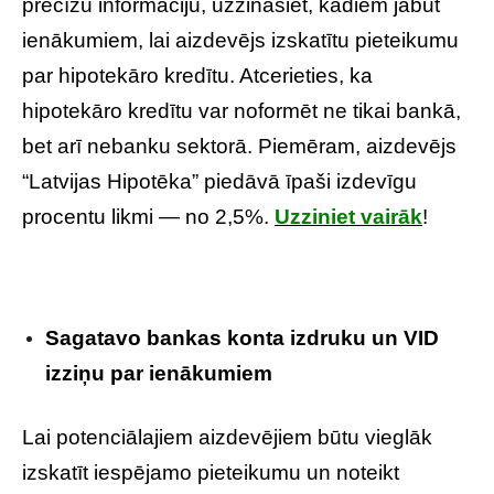
precīzu informāciju, uzzināsiet, kādiem jābūt
ienākumiem, lai aizdevējs izskatītu pieteikumu
par hipotekāro kredītu. Atcerieties, ka
hipotekāro kredītu var noformēt ne tikai bankā,
bet arī nebanku sektorā. Piemēram, aizdevējs
“Latvijas Hipotēka” piedāvā īpaši izdevīgu
procentu likmi — no 2,5%.
Uzziniet vairāk
!
Sagatavo bankas konta izdruku un VID
izziņu par ienākumiem
Lai potenciālajiem aizdevējiem būtu vieglāk
izskatīt iespējamo pieteikumu un noteikt