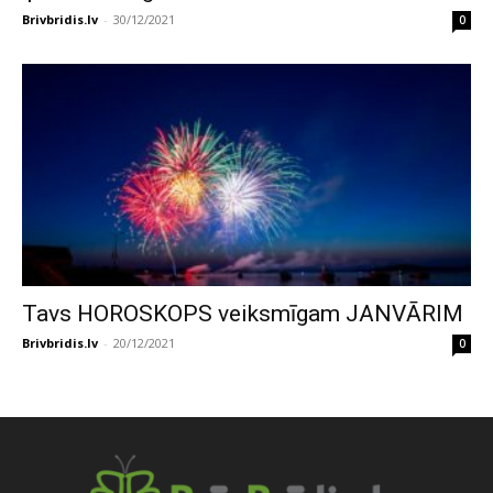
Brivbridis.lv
-
30/12/2021
0
Tavs HOROSKOPS veiksmīgam JANVĀRIM
Brivbridis.lv
-
20/12/2021
0