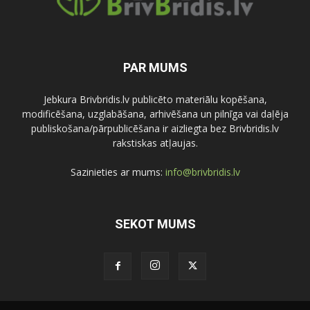
PAR MUMS
Jebkura Brivbridis.lv publicēto materiālu kopēšana,
modificēšana, uzglabāšana, arhivēšana un pilnīga vai daļēja
publiskošana/pārpublicēšana ir aizliegta bez Brivbridis.lv
rakstiskas atļaujas.
Sazinieties ar mums:
info@brivbridis.lv
SEKOT MUMS