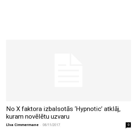
No X faktora izbalsotās ‘Hypnotic’ atklāj,
kuram novēlētu uzvaru
Līva Cimmermane
-
08/11/2017
0