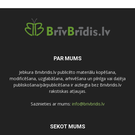
PAR MUMS
Jebkura Brivbridis.lv publicēto materiālu kopēšana,
modificēšana, uzglabāšana, arhivēšana un pilnīga vai daļēja
publiskošana/pārpublicēšana ir aizliegta bez Brivbridis.lv
rakstiskas atļaujas.
Sazinieties ar mums:
info@brivbridis.lv
SEKOT MUMS