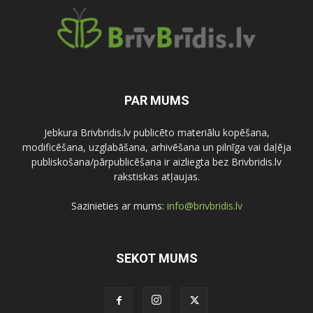
PAR MUMS
Jebkura Brivbridis.lv publicēto materiālu kopēšana,
modificēšana, uzglabāšana, arhivēšana un pilnīga vai daļēja
publiskošana/pārpublicēšana ir aizliegta bez Brivbridis.lv
rakstiskas atļaujas.
Sazinieties ar mums:
info@brivbridis.lv
SEKOT MUMS