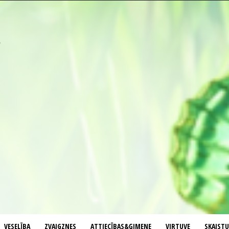
VESELĪBA
ZVAIGZNES
ATTIECĪBAS&ĢIMENE
VIRTUVE
SKAIST