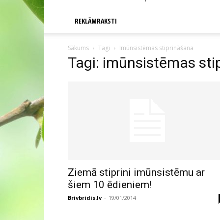
REKLĀMRAKSTI
Sākums
Tagi
Imūnsistēmas stiprināšana
Tagi: imūnsistēmas sti
Ziemā stiprini imūnsistēmu ar
šiem 10 ēdieniem!
Brivbridis.lv
-
19/01/2014