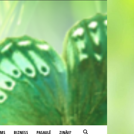
UMS
BIZNESS
PASAULĒ
ZINĀJI?