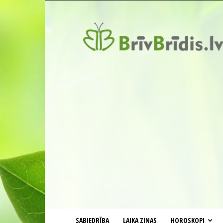
BrīvBrīdis.lv
SABIEDRĪBA
LAIKA ZIŅAS
HOROSKOPI