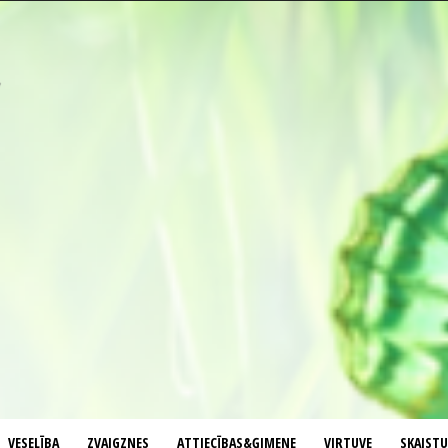
VESELĪBA
ZVAIGZNES
ATTIECĪBAS&ĢIMENE
VIRTUVE
SKAIST