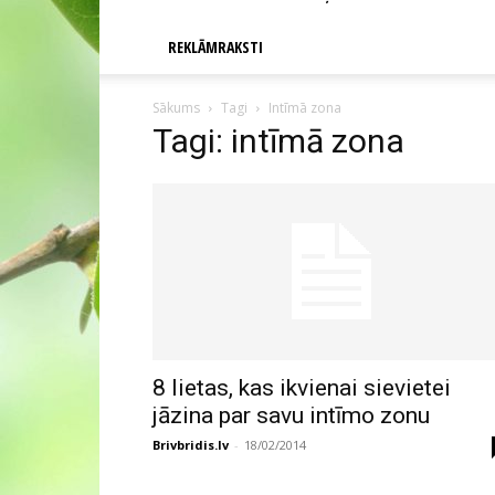
REKLĀMRAKSTI
Sākums
Tagi
Intīmā zona
Tagi: intīmā zona
8 lietas, kas ikvienai sievietei
jāzina par savu intīmo zonu
Brivbridis.lv
-
18/02/2014