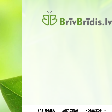
BrīvBrīdis.lv
SABIEDRĪBA
LAIKA ZIŅAS
HOROSKOPI