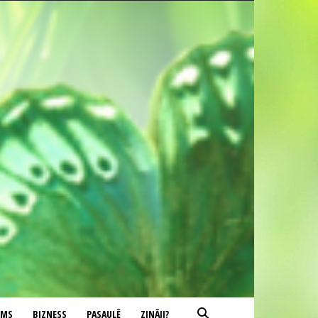
UMS
BIZNESS
PASAULĒ
ZINĀJI?