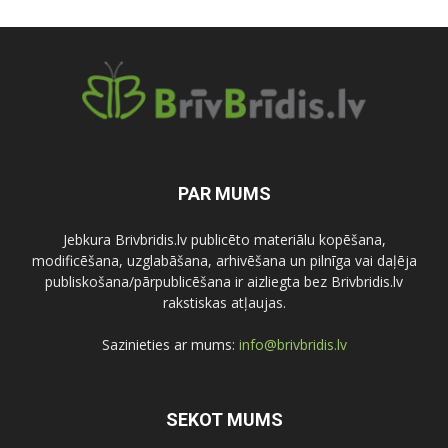
PAR MUMS
Jebkura Brivbridis.lv publicēto materiālu kopēšana,
modificēšana, uzglabāšana, arhivēšana un pilnīga vai daļēja
publiskošana/pārpublicēšana ir aizliegta bez Brivbridis.lv
rakstiskas atļaujas.
Sazinieties ar mums:
info@brivbridis.lv
SEKOT MUMS