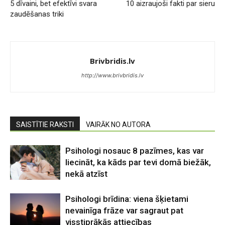
5 dīvaini, bet efektīvi svara
10 aizraujoši fakti par sieru
zaudēšanas triki
Brivbridis.lv
http://www.brivbridis.lv
SAISTĪTIE RAKSTI
VAIRĀK NO AUTORA
Psihologi nosauc 8 pazīmes, kas var
liecināt, ka kāds par tevi domā biežāk,
nekā atzīst
Psihologi brīdina: viena šķietami
nevainīga frāze var sagraut pat
visstiprākās attiecības