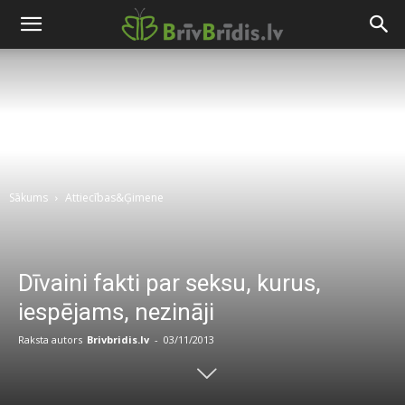
Sākums
Attiecības&Ģimene
Dīvaini fakti par seksu, kurus,
iespējams, nezināji
Raksta autors
Brivbridis.lv
-
03/11/2013