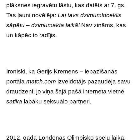
plāksnes iegravētu lāstu, kas datēts ar 7. gs.
Tas ļauni novēlēja:
Lai tavs dzimumloceklis
sāpētu – dzimumakta laikā!
Nav zināms, kas
un kāpēc to radījis.
Ironiski, ka Gerijs Kremens – iepazīšanās
portāla
match.com
izveidotājs pazaudēja savu
draudzeni, jo viņa šajā pašā interneta vietnē
satika
labāku seksuālo partneri.
2012. gada Londonas Olimpisko spēļu laikā,