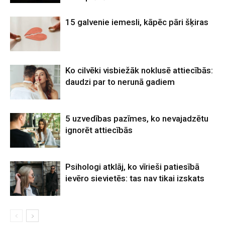
15 galvenie iemesli, kāpēc pāri šķiras
Ko cilvēki visbiežāk noklusē attiecībās:
daudzi par to nerunā gadiem
5 uzvedības pazīmes, ko nevajadzētu
ignorēt attiecībās
Psihologi atklāj, ko vīrieši patiesībā
ievēro sievietēs: tas nav tikai izskats