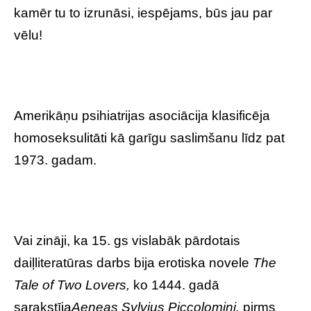
kamēr tu to izrunāsi, iespējams, būs jau par
vēlu!
Amerikāņu psihiatrijas asociācija klasificēja
homoseksulitāti kā garīgu saslimšanu līdz pat
1973. gadam.
Vai zināji, ka 15. gs vislabāk pārdotais
daiļliteratūras darbs bija erotiska novele
The
Tale of Two Lovers,
ko 1444. gadā
sarakstīja
Aeneas Sylvius Piccolomini.
pirms