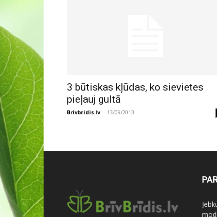
3 būtiskas kļūdas, ko sievietes
pieļauj gultā
Brivbridis.lv
-
13/09/2013
PA
Jebk
modi