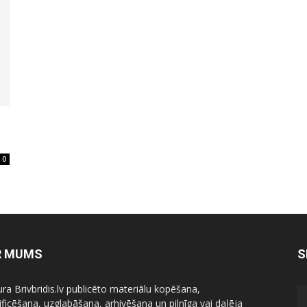
0
R MUMS
S
ura Brivbridis.lv publicēto materiālu kopēšana,
ficēšana, uzglabāšana, arhivēšana un pilnīga vai daļēja