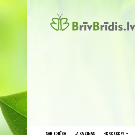
BrīvBrīdis.lv
SABIEDRĪBA
LAIKA ZIŅAS
HOROSKOPI