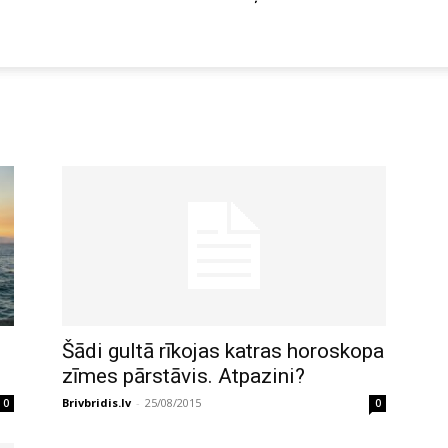
Šādi gultā rīkojas katras horoskopa
zīmes pārstāvis. Atpazini?
Brivbridis.lv
-
25/08/2015
0
0