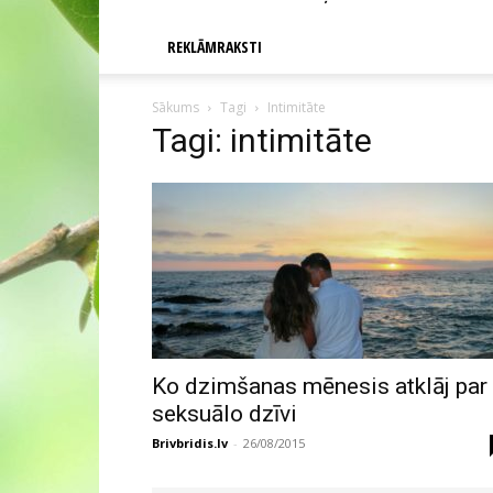
REKLĀMRAKSTI
Sākums
Tagi
Intimitāte
Tagi: intimitāte
Ko dzimšanas mēnesis atklāj par
seksuālo dzīvi
Brivbridis.lv
-
26/08/2015