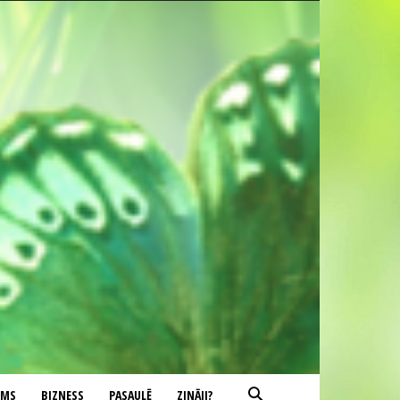
UMS
BIZNESS
PASAULĒ
ZINĀJI?