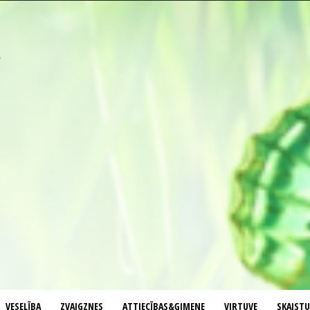
VESELĪBA
ZVAIGZNES
ATTIECĪBAS&ĢIMENE
VIRTUVE
SKAIST