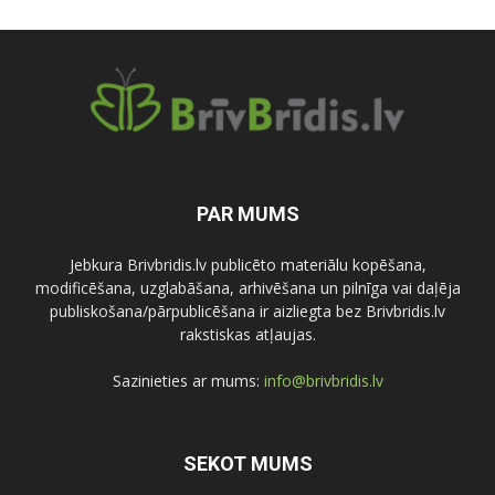
PAR MUMS
Jebkura Brivbridis.lv publicēto materiālu kopēšana,
modificēšana, uzglabāšana, arhivēšana un pilnīga vai daļēja
publiskošana/pārpublicēšana ir aizliegta bez Brivbridis.lv
rakstiskas atļaujas.
Sazinieties ar mums:
info@brivbridis.lv
SEKOT MUMS