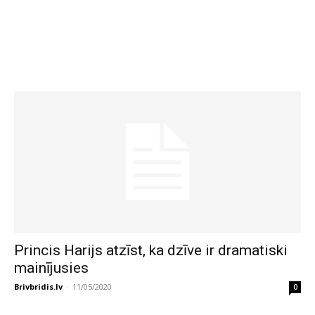
Princis Harijs atzīst, ka dzīve ir dramatiski
mainījusies
Brivbridis.lv
-
11/05/2020
0