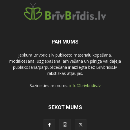
PAR MUMS
Jebkura Brivbridis.lv publicēto materiālu kopēšana,
modificēšana, uzglabāšana, arhivēšana un pilnīga vai daļēja
publiskošana/pārpublicēšana ir aizliegta bez Brivbridis.lv
rakstiskas atļaujas.
Sazinieties ar mums:
info@brivbridis.lv
SEKOT MUMS