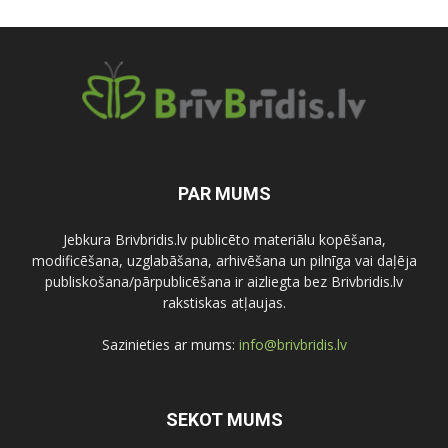
PAR MUMS
Jebkura Brivbridis.lv publicēto materiālu kopēšana,
modificēšana, uzglabāšana, arhivēšana un pilnīga vai daļēja
publiskošana/pārpublicēšana ir aizliegta bez Brivbridis.lv
rakstiskas atļaujas.
Sazinieties ar mums:
info@brivbridis.lv
SEKOT MUMS