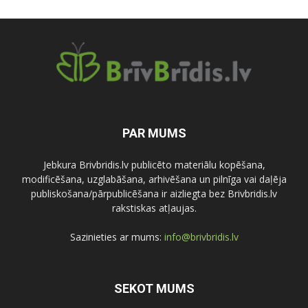
PAR MUMS
Jebkura Brivbridis.lv publicēto materiālu kopēšana,
modificēšana, uzglabāšana, arhivēšana un pilnīga vai daļēja
publiskošana/pārpublicēšana ir aizliegta bez Brivbridis.lv
rakstiskas atļaujas.
Sazinieties ar mums:
info@brivbridis.lv
SEKOT MUMS