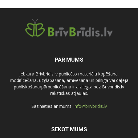
PAR MUMS
Jebkura Brivbridis.lv publicēto materiālu kopēšana,
modificēšana, uzglabāšana, arhivēšana un pilnīga vai daļēja
publiskošana/pārpublicēšana ir aizliegta bez Brivbridis.lv
rakstiskas atļaujas.
Sazinieties ar mums:
info@brivbridis.lv
SEKOT MUMS