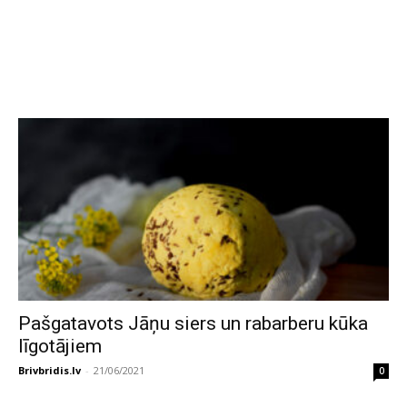
Pašgatavots Jāņu siers un rabarberu kūka
līgotājiem
Brivbridis.lv
-
21/06/2021
0