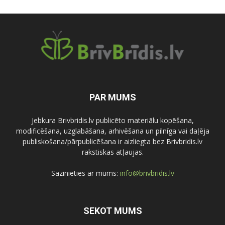
PAR MUMS
Jebkura Brivbridis.lv publicēto materiālu kopēšana,
modificēšana, uzglabāšana, arhivēšana un pilnīga vai daļēja
publiskošana/pārpublicēšana ir aizliegta bez Brivbridis.lv
rakstiskas atļaujas.
Sazinieties ar mums:
info@brivbridis.lv
SEKOT MUMS