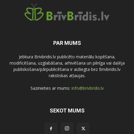
PAR MUMS
Jebkura Brivbridis.lv publicēto materiālu kopēšana,
modificēšana, uzglabāšana, arhivēšana un pilnīga vai daļēja
publiskošana/pārpublicēšana ir aizliegta bez Brivbridis.lv
rakstiskas atļaujas.
Sazinieties ar mums:
info@brivbridis.lv
SEKOT MUMS