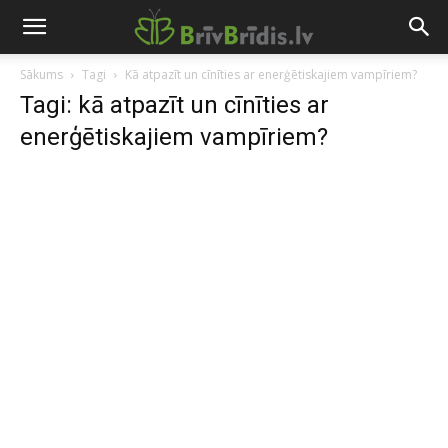
Sākums
Tagi
Kā atpazīt un cīnīties ar enerģētiskajiem vampīriem?
Tagi: kā atpazīt un cīnīties ar
enerģētiskajiem vampīriem?