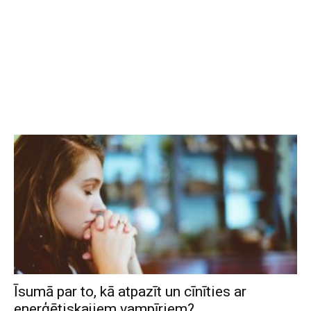
Īsumā par to, kā atpazīt un cīnīties ar
enerģētiskajiem vampīriem?