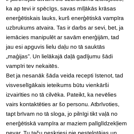
ka ap tevi ir spēcīgs, savas mīļākās krāsas
enerģētiskais lauks, kurš enerģētiskā vampīra
uzbrukums atvaira. Tas ir darbs ar sevi, bet, ja
iemācies manipulēt ar savām enerģijām, tad
jau esi apguvis lielu daļu no tā sauktās
„maģijas”. Un lielākajā daļā gadījumu šādi
vampīri tev nekaitēs.
Bet ja nesanāk šāda veida recepti īstenot, tad
visveselīgākais ieteikums būtu vienkārši
izvairīties no tā cilvēka. Pateikt, ka nevēlies
vairs kontaktēties ar šo personu. Atbrīvoties,
tapt brīvam no tā sloga, jo pilnīgi tikt vaļā no
enerģētiskā vampīra ar maziem palīglīdzekļiem
nevar. Tu taču neskriesi pie pesteļotājas un