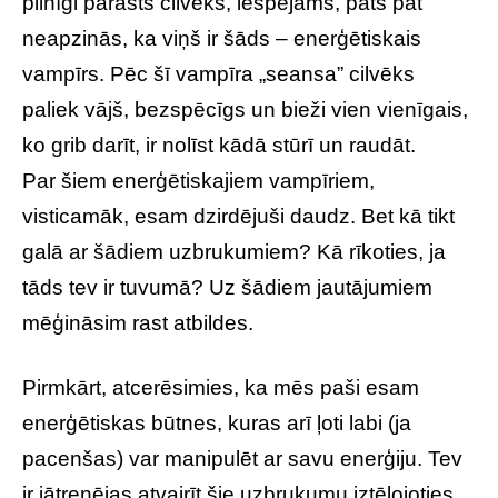
pilnīgi parasts cilvēks, iespējams, pats pat
neapzinās, ka viņš ir šāds – enerģētiskais
vampīrs. Pēc šī vampīra „seansa” cilvēks
paliek vājš, bezspēcīgs un bieži vien vienīgais,
ko grib darīt, ir nolīst kādā stūrī un raudāt.
Par šiem enerģētiskajiem vampīriem,
visticamāk, esam dzirdējuši daudz. Bet kā tikt
galā ar šādiem uzbrukumiem? Kā rīkoties, ja
tāds tev ir tuvumā? Uz šādiem jautājumiem
mēģināsim rast atbildes.
Pirmkārt, atcerēsimies, ka mēs paši esam
enerģētiskas būtnes, kuras arī ļoti labi (ja
pacenšas) var manipulēt ar savu enerģiju. Tev
ir jātrenējas atvairīt šie uzbrukumu iztēlojoties,