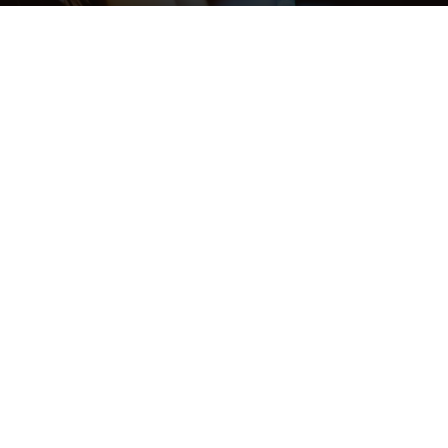
Photo by
Ben White
on
Unsplash