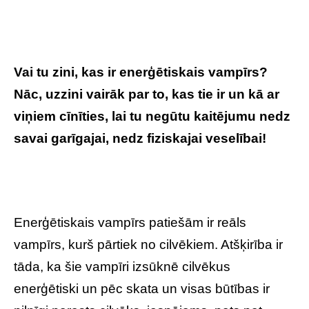
Vai tu zini, kas ir enerģētiskais vampīrs?
Nāc, uzzini vairāk par to, kas tie ir un kā ar
viņiem cīnīties, lai tu negūtu kaitējumu nedz
savai garīgajai, nedz fiziskajai veselībai!
Īsumā par to, kā atpazīt un cīnīties ar
enerģētiskajiem vampīriem?
Enerģētiskais vampīrs patiešām ir reāls
vampīrs, kurš pārtiek no cilvēkiem. Atšķirība ir
tāda, ka šie vampīri izsūknē cilvēkus
enerģētiski un pēc skata un visas būtības ir