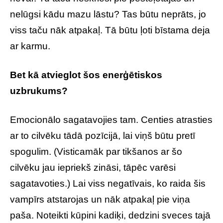
nelūgsi kādu mazu lāstu? Tas būtu neprāts, jo
viss taču nāk atpakaļ. Tā būtu ļoti bīstama deja
ar karmu.
Bet kā atvieglot šos enerģētiskos
uzbrukums?
Emocionālo sagatavojies tam. Centies atrasties
ar to cilvēku tādā pozīcijā, lai viņš būtu pretī
spogulim. (Visticamāk par tikšanos ar šo
cilvēku jau iepriekš zināsi, tāpēc varēsi
sagatavoties.) Lai viss negatīvais, ko raida šis
vampīrs atstarojas un nāk atpakaļ pie viņa
paša. Noteikti kūpini kadiķi, dedzini sveces tajā