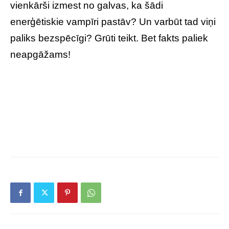
vienkārši izmest no galvas, ka šādi
enerģētiskie vampīri pastāv? Un varbūt tad viņi
paliks bezspēcīgi? Grūti teikt. Bet fakts paliek
neapgāžams!
Īsumā par to, kā atpazīt un cīnīties ar
enerģētiskajiem vampīriem?