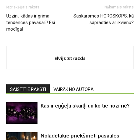
Iepriekšējais raksts
Nākamais raksts
Uzzini, kādas ir grima
Saskarsmes HOROSKOPS: kā
tendences pavasarī! Esi
saprasties ar ikvienu?
modīga!
Elvijs Strazds
SAISTĪTIE RAKSTI
VAIRĀK NO AUTORA
Kas ir eņģeļu skaitļi un ko tie nozīmē?
Nolādētākie priekšmeti pasaules