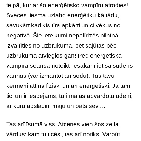
telpā, kur ar šo enerģētisko vampīru atrodies!
Sveces liesma uzlabo enerģētiku kā tādu,
savukārt kadiķis tīra apkārti un cilvēkus no
negatīvā. Šie ieteikumi nepalīdzēs pilnībā
izvairīties no uzbrukuma, bet sajūtas pēc
uzbrukuma atvieglos gan! Pēc enerģētiskā
vampīra seansa noteikti iesakām iet sālsūdens
vannās (var izmantot arī sodu). Tas tavu
ķermeni attīrīs fiziski un arī enerģētiski. Ja tam
tici un ir iespējams, turi mājās apvārdotu ūdeni,
ar kuru apslacini māju un pats sevi…
Tas arī īsumā viss. Atceries vien šos zelta
vārdus: kam tu ticēsi, tas arī notiks. Varbūt