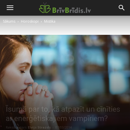
Sākums
Horoskopi
Mistika
Īsumā par to, kā atpazīt un cīnīties
ar enerģētiskajiem vampīriem?
Raksta autors
Elvijs Strazds
-
07/03/2014