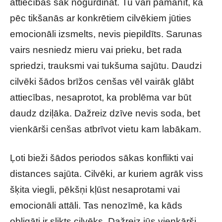
attiecības sāk nogurdināt. Tu vari pamanīt, ka
pēc tikšanās ar konkrētiem cilvēkiem jūties
emocionāli izsmelts, nevis piepildīts. Sarunas
vairs nesniedz mieru vai prieku, bet rada
spriedzi, trauksmi vai tukšuma sajūtu. Daudzi
cilvēki šādos brīžos cenšas vēl vairāk glābt
attiecības, nesaprotot, ka problēma var būt
daudz dziļāka. Dažreiz dzīve nevis soda, bet
vienkārši cenšas atbrīvot vietu kam labākam.
Ļoti bieži šādos periodos sākas konflikti vai
distances sajūta. Cilvēki, ar kuriem agrāk viss
šķita viegli, pēkšņi kļūst nesaprotami vai
emocionāli attāli. Tas nenozīmē, ka kāds
obligāti ir slikts cilvēks. Dažreiz jūs vienkārši