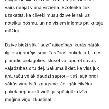
vairs neejat vienā virzienā. Ezotērikā tiek
uzskatīts, ka cilvēki mūsu dzīvē ienāk uz
noteiktu posmu, un ne visiem ir lemts palikt tajā
mūžīgi.
Dzīve bieži sāk “lauzt” attiecības, kurās pārāk
ilgi esi ignorējis sevi. Tas īpaši notiek tad, ja esi
pieradis pielāgoties, klusēt vai upurēt savas
vajadzības citu dēļ. Sākumā šķiet, ka viss jūk
ārā, taču vēlāk daudzi saprot – tieši tajā brīdī
sākās viņu īstā izaugsme. Jo ilgāk cilvēks
paliek nepareizā vidē, jo spēcīgāk dzīve
mēģina viņu izkustināt.