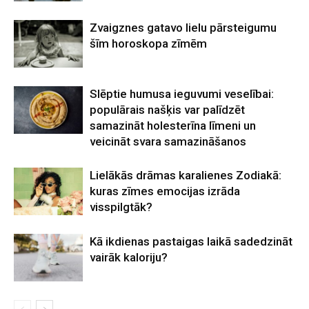
Zvaigznes gatavo lielu pārsteigumu
šīm horoskopa zīmēm
Slēptie humusa ieguvumi veselībai:
populārais našķis var palīdzēt
samazināt holesterīna līmeni un
veicināt svara samazināšanos
Lielākās drāmas karalienes Zodiakā:
kuras zīmes emocijas izrāda
visspilgtāk?
Kā ikdienas pastaigas laikā sadedzināt
vairāk kaloriju?