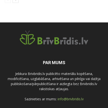
PAR MUMS
Jebkura Brivbridis.lv publicēto materiālu kopēšana,
modificēšana, uzglabāšana, arhivēšana un pilnīga vai daļēja
publiskošana/pārpublicēšana ir aizliegta bez Brivbridis.lv
rakstiskas atļaujas.
Sazinieties ar mums:
info@brivbridis.lv