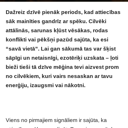
Image by Kireyonok_Yuliya on Magnific
Dažreiz dzīvē pienāk periods, kad attiecības
sāk mainīties gandrīz ar spēku. Cilvēki
attālinās, sarunas kļūst vēsākas, rodas
konflikti vai pēkšņi pazūd sajūta, ka esi
“savā vietā”. Lai gan sākumā tas var šķist
sāpīgi un netaisnīgi, ezotēriķi uzskata – ļoti
bieži tieši tā dzīve mēģina tevi aizvest prom
no cilvēkiem, kuri vairs nesaskan ar tavu
enerģiju, izaugsmi vai nākotni.
Kas notiek,
kad dzīve sāk tevi virzīt prom no nepareizajiem
cilvēkiem?
Viens no pirmajiem signāliem ir sajūta, ka