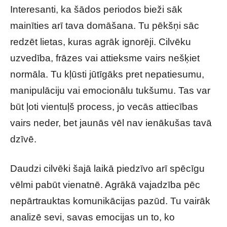
Interesanti, ka šādos periodos bieži sāk
mainīties arī tava domāšana. Tu pēkšņi sāc
redzēt lietas, kuras agrāk ignorēji. Cilvēku
uzvedība, frāzes vai attieksme vairs nešķiet
normāla. Tu kļūsti jūtīgāks pret nepatiesumu,
manipulāciju vai emocionālu tukšumu. Tas var
būt ļoti vientuļš process, jo vecās attiecības
vairs neder, bet jaunās vēl nav ienākušas tavā
dzīvē.
Daudzi cilvēki šajā laikā piedzīvo arī spēcīgu
vēlmi pabūt vienatnē. Agrākā vajadzība pēc
nepārtrauktas komunikācijas pazūd. Tu vairāk
analizē sevi, savas emocijas un to, ko