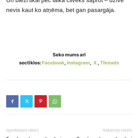
Un bieži tikai pēc laika cilvēks saprot – dzīve
nevis kaut ko atņēma, bet gan pasargāja.
Kas notiek, kad dzīve sāk tevi virzīt prom no
nepareizajiem cilvēkiem?
Seko mums arī
soctīklos:
Facebook
,
Instagram
,
X
,
Threads
Iepriekšējais raksts
Nākamais raksts