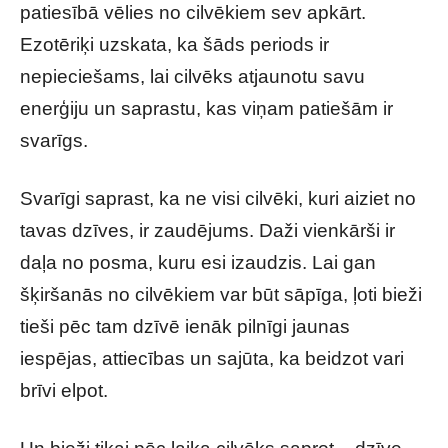
patiesībā vēlies no cilvēkiem sev apkārt.
Ezotēriķi uzskata, ka šāds periods ir
nepieciešams, lai cilvēks atjaunotu savu
enerģiju un saprastu, kas viņam patiešām ir
svarīgs.
Svarīgi saprast, ka ne visi cilvēki, kuri aiziet no
tavas dzīves, ir zaudējums. Daži vienkārši ir
daļa no posma, kuru esi izaudzis. Lai gan
šķiršanās no cilvēkiem var būt sāpīga, ļoti bieži
tieši pēc tam dzīvē ienāk pilnīgi jaunas
iespējas, attiecības un sajūta, ka beidzot vari
brīvi elpot.