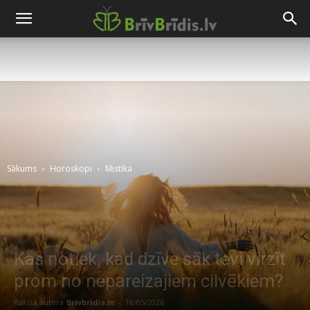
Sākums
Horoskopi
Mistika
Kas notiek, kad dzīve sāk tevi virzīt
prom no nepareizajiem cilvēkiem?
Raksta autors
Brivbridis.lv
-
18/05/2026