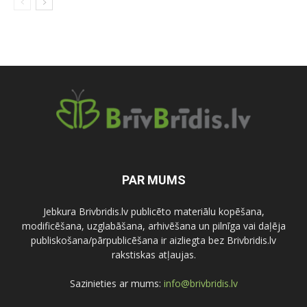
PAR MUMS
Jebkura Brivbridis.lv publicēto materiālu kopēšana,
modificēšana, uzglabāšana, arhivēšana un pilnīga vai daļēja
publiskošana/pārpublicēšana ir aizliegta bez Brivbridis.lv
rakstiskas atļaujas.
Sazinieties ar mums:
info@brivbridis.lv