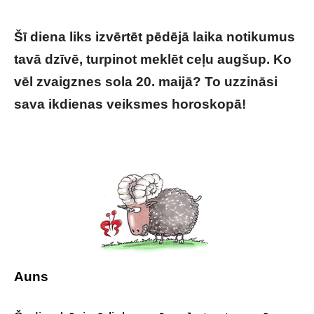
Šī diena liks izvērtēt pēdējā laika notikumus
tavā dzīvē, turpinot meklēt ceļu augšup. Ko
vēl zvaigznes sola 20. maijā? To uzzināsi
sava ikdienas veiksmes horoskopā!
Tavs
horoskops veiksmīgai dienai – 20. maijs
Auns