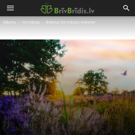
Sākums
Horoskopi
Ikdienas horoskops veiksmei
Tavs horoskops veiksmīgai dienai –
20. maijs
Raksta autors
Brivbridis.lv
-
19/05/2026