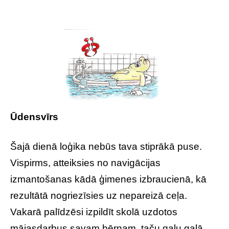
Ūdensvīrs
Šajā dienā loģika nebūs tava stiprākā puse.
Vispirms, atteiksies no navigācijas
izmantošanas kādā ģimenes izbraucienā, kā
rezultātā nogriezīsies uz nepareizā ceļa.
Vakarā palīdzēsi izpildīt skolā uzdotos
mājasdarbus savam bērnam, taču galu galā