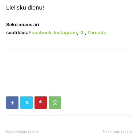
Lielisku dienu!
Seko mums arī
soctīklos:
Facebook
,
Instagram
,
X
,
Threads
Iepriekšējais raksts
Nākamais raksts