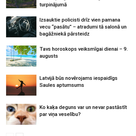
turpinājumā
Izsauktie policisti drīz vien pamana
vecu “pasātu” – atradumi tā salonā un
bagāžniekā pārsteidz
Tavs horoskops veiksmīgai dienai – 9.
augusts
Latvijā būs novērojams iespaidīgs
Saules aptumsums
Ko kaķa deguns var un nevar pastāstīt
par viņa veselību?