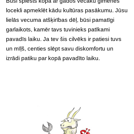
Būsi spiests kopā ar gados vecāku ģimenes
locekli apmeklēt kādu kultūras pasākumu. Jūsu
lielās vecuma atšķirības dēļ, būsi pamatīgi
garlaikots, kamēr tavs tuvinieks patīkami
pavadīs laiku. Ja tev šis cilvēks ir patiesi tuvs
un mīļš, centies slēpt savu diskomfortu un
izrādi patiku par kopā pavadīto laiku.