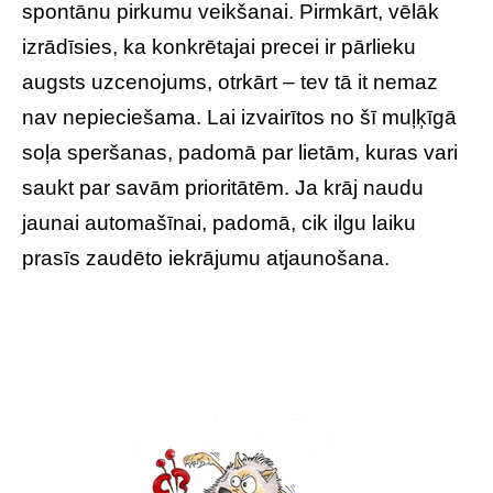
spontānu pirkumu veikšanai. Pirmkārt, vēlāk
izrādīsies, ka konkrētajai precei ir pārlieku
augsts uzcenojums, otrkārt – tev tā it nemaz
nav nepieciešama. Lai izvairītos no šī muļķīgā
soļa speršanas, padomā par lietām, kuras vari
saukt par savām prioritātēm. Ja krāj naudu
jaunai automašīnai, padomā, cik ilgu laiku
prasīs zaudēto iekrājumu atjaunošana.