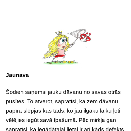
Jaunava
Šodien saņemsi jauku dāvanu no savas otrās
pusītes. To atverot, sapratīsi, ka zem dāvanu
papīra slēpjas kas tāds, ko jau ilgāku laiku ļoti
vēlējies iegūt savā īpašumā. Pēc mirkļa gan
sapratīsi, ka iegādātajai lietai ir arī kāds defekts