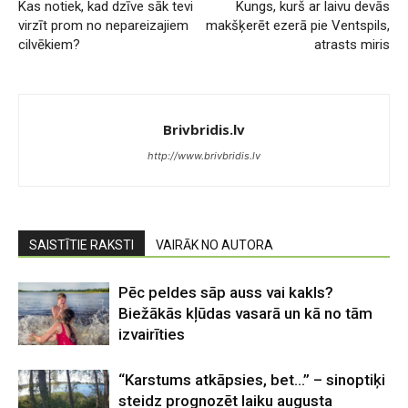
Kas notiek, kad dzīve sāk tevi
Kungs, kurš ar laivu devās
virzīt prom no nepareizajiem
makšķerēt ezerā pie Ventspils,
cilvēkiem?
atrasts miris
Brivbridis.lv
http://www.brivbridis.lv
SAISTĪTIE RAKSTI
VAIRĀK NO AUTORA
Pēc peldes sāp auss vai kakls?
Biežākās kļūdas vasarā un kā no tām
izvairīties
“Karstums atkāpsies, bet…” – sinoptiķi
steidz prognozēt laiku augusta