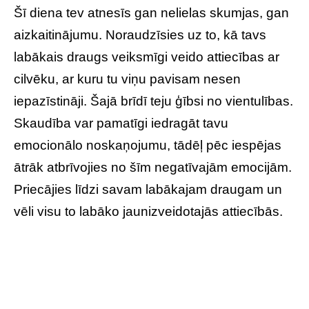
Šī diena tev atnesīs gan nelielas skumjas, gan
aizkaitinājumu. Noraudzīsies uz to, kā tavs
labākais draugs veiksmīgi veido attiecības ar
cilvēku, ar kuru tu viņu pavisam nesen
iepazīstināji. Šajā brīdī teju ģībsi no vientulības.
Skaudība var pamatīgi iedragāt tavu
emocionālo noskaņojumu, tādēļ pēc iespējas
ātrāk atbrīvojies no šīm negatīvajām emocijām.
Priecājies līdzi savam labākajam draugam un
vēli visu to labāko jaunizveidotajās attiecībās.