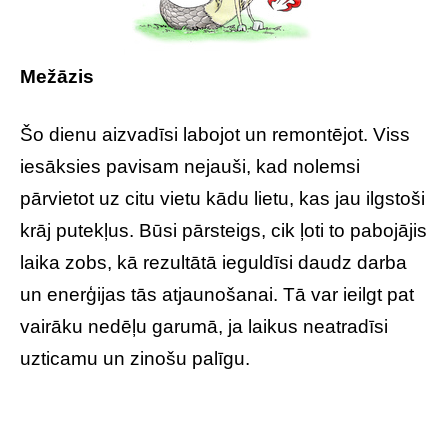
Mežāzis
Šo dienu aizvadīsi labojot un remontējot. Viss
iesāksies pavisam nejauši, kad nolemsi
pārvietot uz citu vietu kādu lietu, kas jau ilgstoši
krāj putekļus. Būsi pārsteigs, cik ļoti to pabojājis
laika zobs, kā rezultātā ieguldīsi daudz darba
un enerģijas tās atjaunošanai. Tā var ieilgt pat
vairāku nedēļu garumā, ja laikus neatradīsi
uzticamu un zinošu palīgu.