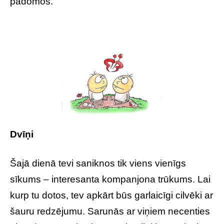
padomos.
Dvīņi
Šajā dienā tevi saniknos tik viens vienīgs
sīkums – interesanta kompanjona trūkums. Lai
kurp tu dotos, tev apkārt būs garlaicīgi cilvēki ar
šauru redzējumu. Sarunās ar viņiem necenties