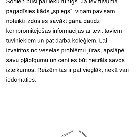
Šodien būsi pārlieku runīgs. Ja tev tuvumā
pagadīsies kāds „spiegs”, viņam pavisam
noteikti izdosies savākt gana daudz
kompromitējošas informācijas ar tevi, taviem
tuviniekiem un pat darba kolēģiem. Lai
izvairītos no veselas problēmu jūras, apslāpē
savu pļāpīgumu un centies būt neitrāls savos
izteikumos. Reizēm tas ir pat vieglāk, nekā vari
iedomāties.